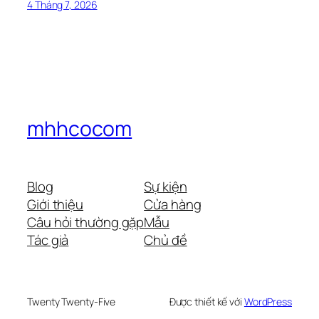
4 Tháng 7, 2026
mhhcocom
Blog
Sự kiện
Giới thiệu
Cửa hàng
Câu hỏi thường gặp
Mẫu
Tác giả
Chủ đề
Twenty Twenty-Five
Được thiết kế với
WordPress