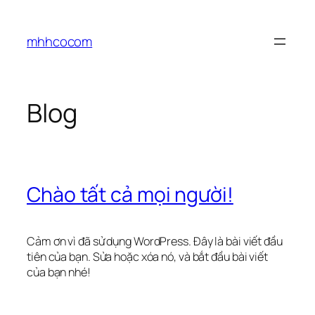
Chuyển
đến
mhhcocom
phần
nội
dung
Blog
Chào tất cả mọi người!
Cảm ơn vì đã sử dụng WordPress. Đây là bài viết đầu
tiên của bạn. Sửa hoặc xóa nó, và bắt đầu bài viết
của bạn nhé!