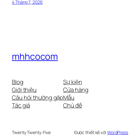
4 Tháng 7, 2026
mhhcocom
Blog
Sự kiện
Giới thiệu
Cửa hàng
Câu hỏi thường gặp
Mẫu
Tác giả
Chủ đề
Twenty Twenty-Five
Được thiết kế với
WordPress