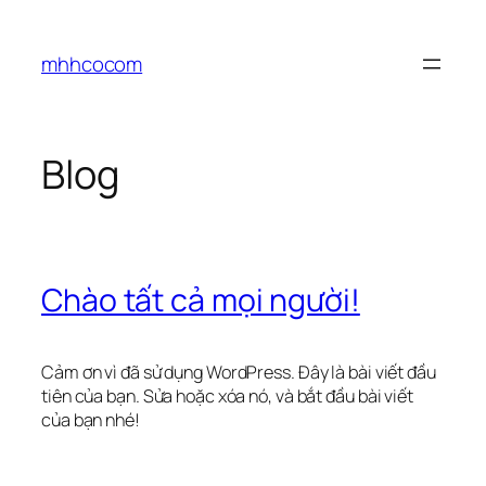
Chuyển
đến
mhhcocom
phần
nội
dung
Blog
Chào tất cả mọi người!
Cảm ơn vì đã sử dụng WordPress. Đây là bài viết đầu
tiên của bạn. Sửa hoặc xóa nó, và bắt đầu bài viết
của bạn nhé!